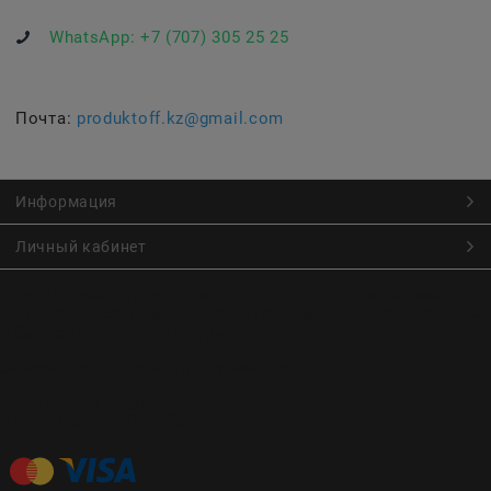
WhatsApp:
+7 (707) 305 25 25
Почта:
produktoff.kz@gmail.com
Информация
Личный кабинет
Онлайн заказ продуктов питания по низким ценам.
Большой ассортимент продуктов, выпечки, готовой еды
с быстрой доставкой курьером
Заказы на доставку принимаются с
Пн. по Чт. 9:00 до 22:30
Пт. по Вс. с 9:00 до 23:30