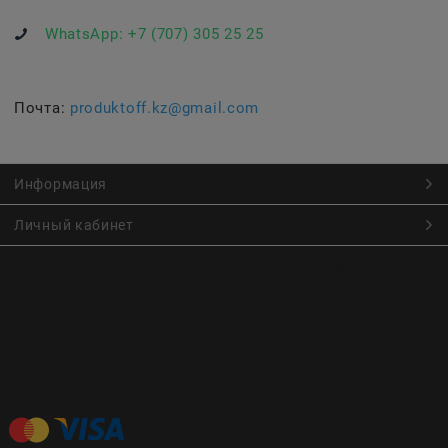
WhatsApp:
+7 (707) 305 25 25
Почта:
produktoff.kz@gmail.com
Информация
Личный кабинет
Онлайн заказ продуктов питания по низким ценам.
Большой ассортимент продуктов, выпечки, готовой еды
с быстрой доставкой курьером
Заказы на доставку принимаются с
Пн. по Чт. 9:00 до 22:30
Пт. по Вс. с 9:00 до 23:30