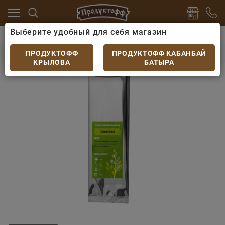
Выберите удобный для себя магазин
е, какао
Чай листовой
Чай зеленый Гарем султана
Чай зеленый Гарем султана 50гр
ПРОДУКТОФФ
ПРОДУКТОФФ КАБАНБАЙ
КРЫЛОВА
БАТЫРА