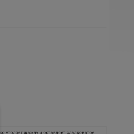
гко утоляет жажду и оставляет сладковатое