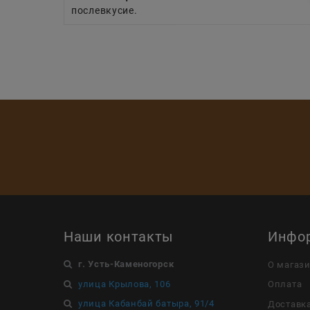
послевкусие.
Наши контакты
Инфо
г. Усть-Каменогорск
О магаз
улица Крылова, 106
Оплата
улица Кабанбай батыра, 91/4
Доставк