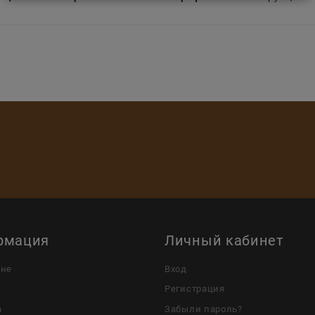
рмация
Личный кабинет
ине
Вход
Регистрация
а
Забыли пароль?