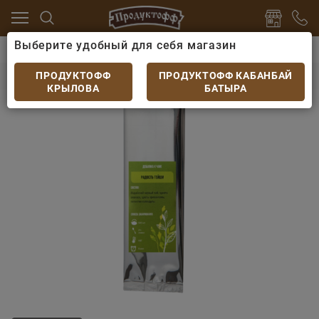
Выберите удобный для себя магазин
е, какао
Чай листовой
Чай зеленый Радость гейши
Чай зеленый Радость гейши 50гр
ПРОДУКТОФФ
ПРОДУКТОФФ КАБАНБАЙ
КРЫЛОВА
БАТЫРА