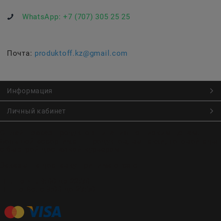
WhatsApp:
+7 (707) 305 25 25
Почта:
produktoff.kz@gmail.com
Информация
Личный кабинет
Онлайн заказ продуктов питания по низким ценам.
Большой ассортимент продуктов, выпечки, готовой еды
с быстрой доставкой курьером
Заказы на доставку принимаются с
Пн. по Чт. 9:00 до 22:30
Пт. по Вс. с 9:00 до 23:30