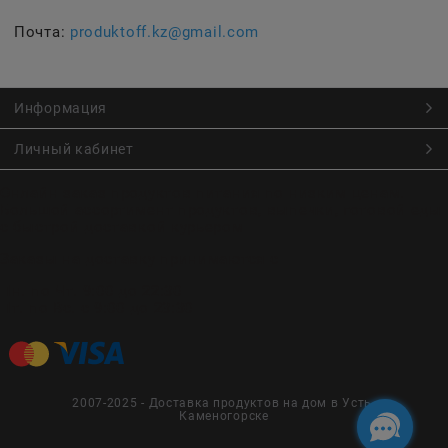
Почта:
produktoff.kz@gmail.com
Информация
Личный кабинет
Онлайн заказ продуктов питания по низким ценам.
Большой ассортимент продуктов, выпечки, готовой еды
с быстрой доставкой курьером
Заказы на доставку принимаются с
Пн. по Чт. 9:00 до 22:30
Пт. по Вс. с 9:00 до 23:30
2007-2025 - Доставка продуктов на дом в Усть-
Каменогорске