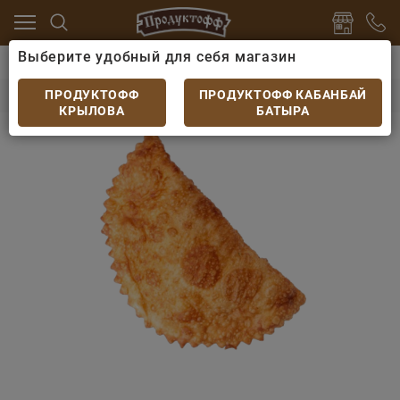
Выберите удобный для себя магазин
лог
Выпечка и хлеб
Выпечка и сдоба
Чебурек 9
Чебурек 90гр.
ПРОДУКТОФФ
ПРОДУКТОФФ КАБАНБАЙ
КРЫЛОВА
БАТЫРА