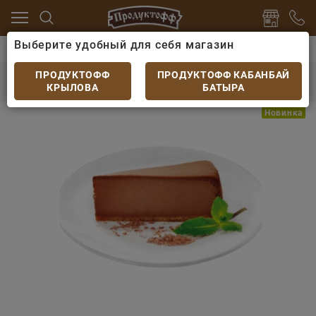
Выберите удобный для себя магазин
ты
Торты, пирожные, чизкейки
Чизкейк Cheeseber
Чизкейк Cheeseberry Шоколадный 1 порция
ПРОДУКТОФФ
ПРОДУКТОФФ КАБАНБАЙ
100гр.
КРЫЛОВА
БАТЫРА
Новинка