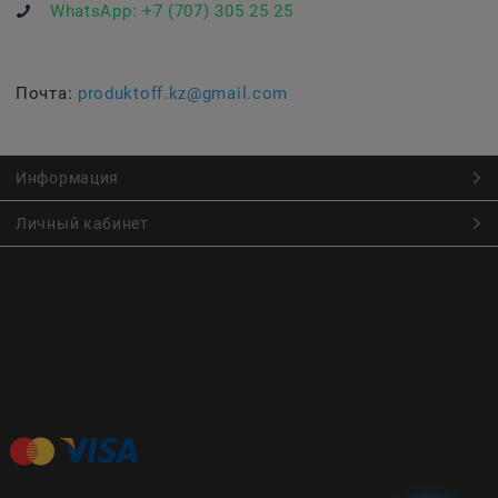
WhatsApp:
+7 (707) 305 25 25
Почта:
produktoff.kz@gmail.com
Информация
Личный кабинет
Онлайн заказ продуктов питания по низким ценам.
Большой ассортимент продуктов, выпечки, готовой еды
с быстрой доставкой курьером
Заказы на доставку принимаются с
Пн. по Чт. 9:00 до 22:30
Пт. по Вс. с 9:00 до 23:30