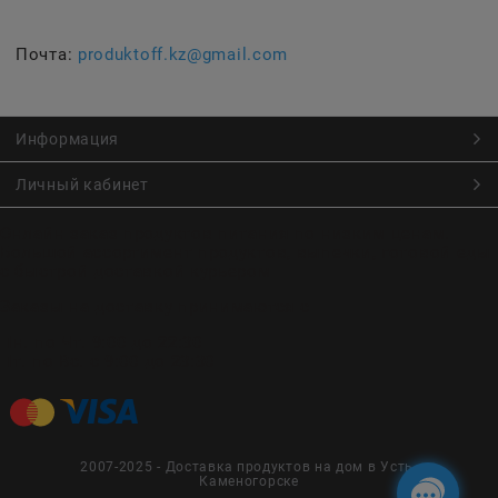
Почта:
produktoff.kz@gmail.com
Информация
Личный кабинет
Онлайн заказ продуктов питания по низким ценам.
Большой ассортимент продуктов, выпечки, готовой еды
с быстрой доставкой курьером
Заказы на доставку принимаются с
Пн. по Чт. 9:00 до 22:30
Пт. по Вс. с 9:00 до 23:30
2007-2025 - Доставка продуктов на дом в Усть-
Каменогорске