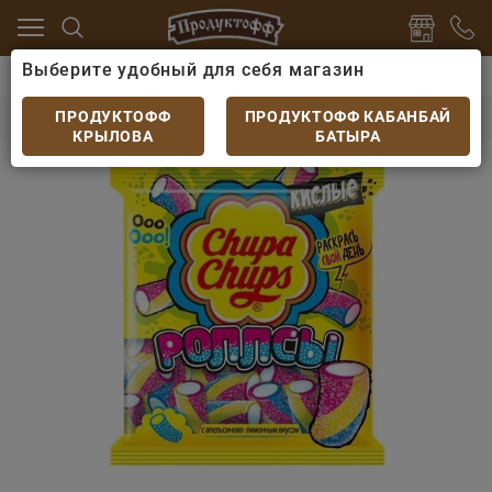
Выберите удобный для себя магазин
ты
Зефир, мармелад, пастила, сахарная вата
Чупа
Чупа-Чупс ролсы 150гр
ПРОДУКТОФФ
ПРОДУКТОФФ КАБАНБАЙ
КРЫЛОВА
БАТЫРА