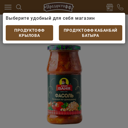
Выберите удобный для себя магазин
хи
Овощи консервированные
Фасоль Дядя Ваня п
Фасоль Дядя Ваня печеная по домашнему
ПРОДУКТОФФ
ПРОДУКТОФФ КАБАНБАЙ
480гр
КРЫЛОВА
БАТЫРА