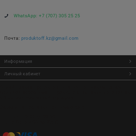
WhatsApp:
+7 (707) 305 25 25
Почта:
produktoff.kz@gmail.com
Информация
Личный кабинет
Онлайн заказ продуктов питания по низким ценам.
Большой ассортимент продуктов, выпечки, готовой еды
с быстрой доставкой курьером
Заказы на доставку принимаются с
Пн. по Чт. 9:00 до 22:30
Пт. по Вс. с 9:00 до 23:30