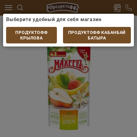
Выберите удобный для себя магазин
иропы
Джемы, варенье
Джем Груша и Банан Махее
Джем Груша и Банан Махеев д/п 300гр
ПРОДУКТОФФ
ПРОДУКТОФФ КАБАНБАЙ
КРЫЛОВА
БАТЫРА