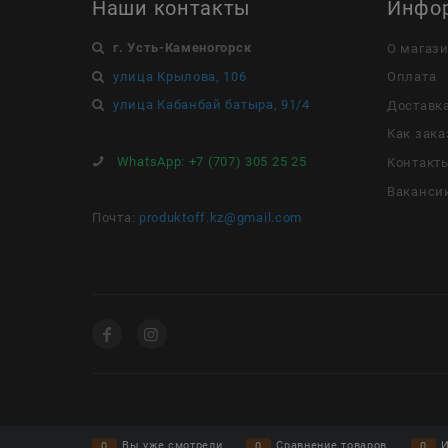
Наши контакты
Инфо
г. Усть-Каменогорск
О магаз
улица Крылова, 106
Оплата
улица Кабанбай батыра, 91/4
Доставк
Как зака
WhatsApp:
+7 (707) 305 25 25
Контакт
Ваканси
Почта:
produktoff.kz@gmail.com
Вы уже смотрели
Сравнение товаров
И
0
0
0