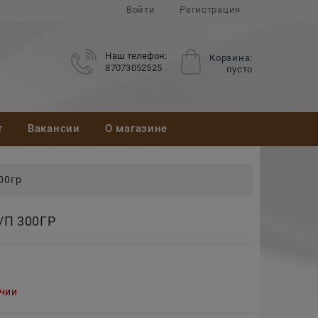
Войти
Регистрация
Наш телефон:
Корзина:
87073052525
пусто
т
Вакансии
О магазине
00гр
П 300ГР
ичии