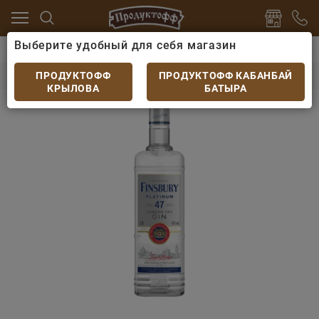
Выберите удобный для себя магазин
 сертификаты
Джин, Текила
Джин Finsbury gin 6/1
Джин Finsbury gin 6/100/47
ПРОДУКТОФФ
ПРОДУКТОФФ КАБАНБАЙ
КРЫЛОВА
БАТЫРА