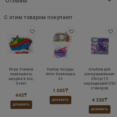
Отзывы
С этим товаром покупают
Игра Учимся
Набор посуды
Альбом для
завязывать
Amin Хозяюшка
раскрашивания
шнурки в асс,
3+
35стр/12
3+лет
карандашей/250
стикеров
1 005
₸
445
₸
4 320
₸
ДОБАВИТЬ
ДОБАВИТЬ
ДОБАВИТЬ