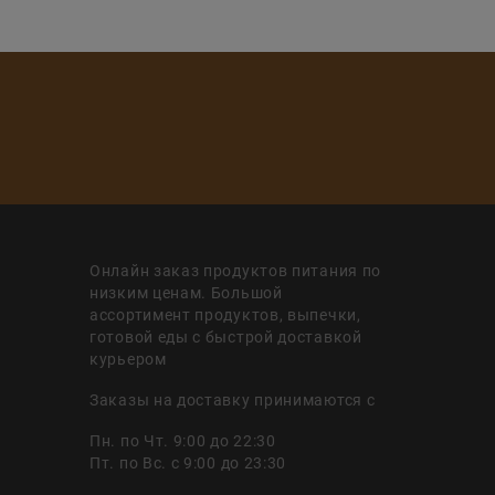
Онлайн заказ продуктов питания по
низким ценам. Большой
ассортимент продуктов, выпечки,
готовой еды с быстрой доставкой
курьером
Заказы на доставку принимаются с
Пн. по Чт. 9:00 до 22:30
Пт. по Вс. с 9:00 до 23:30