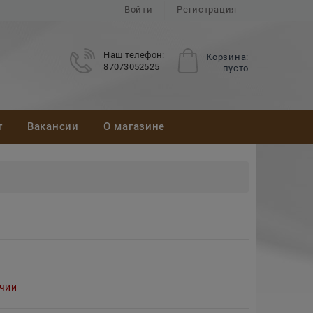
Войти
Регистрация
Наш телефон:
Корзина:
87073052525
пусто
т
Вакансии
О магазине
ичии