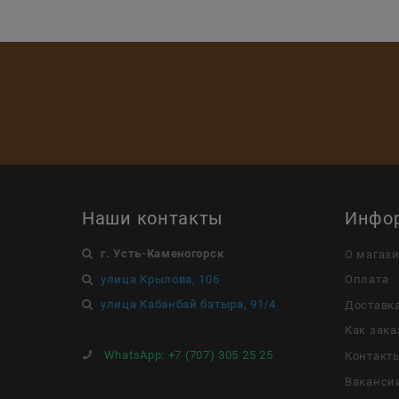
Наши контакты
Инфо
г. Усть-Каменогорск
О магаз
улица Крылова, 106
Оплата
улица Кабанбай батыра, 91/4
Доставк
Как зака
WhatsApp:
+7 (707) 305 25 25
Контакт
Ваканси