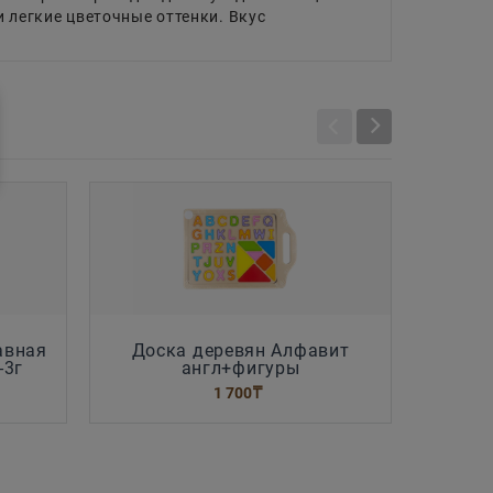
 легкие цветочные оттенки. Вкус
авная
Доска деревян Алфавит
Констру
-3г
англ+фигуры
1 700
₸