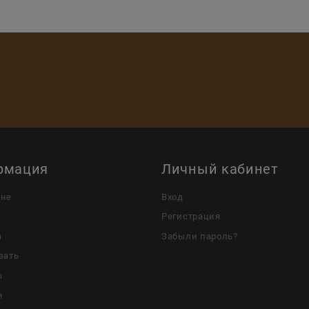
рмация
Личный кабинет
ине
Вход
Регистрация
а
Забыли пароль?
зать
ы
и