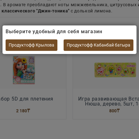
 В аромате преобладают ноты можжевельника, цитрусовых и
я
классического "Джин-тоника"
с долькой лимона.
Выберите удобный для себя магазин
Продуктофф Крылова
Продуктофф Кабанбай батыра
бор 5D для плетения
Игра развивающая Вст
Нюша, дерево, 5шт, 1
2 180
₸
800
₸