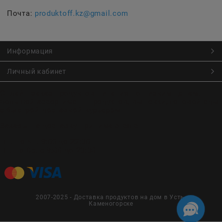
Почта:
produktoff.kz@gmail.com
Информация
Личный кабинет
Онлайн заказ продуктов питания по низким ценам.
Большой ассортимент продуктов, выпечки, готовой еды
с быстрой доставкой курьером
Заказы на доставку принимаются с
Пн. по Чт. 9:00 до 22:30
Пт. по Вс. с 9:00 до 23:30
2007-2025 - Доставка продуктов на дом в Усть-
Каменогорске