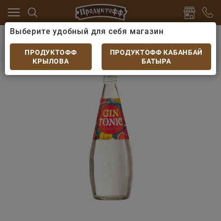
Выберите удобный для себя магазин
Ж/Б
Сидр, Пивные напитки
Джин-Тоник "Грейпфрут"
Джин-Тоник "Грейпфрут" 0,33 л
ПРОДУКТОФФ
ПРОДУКТОФФ КАБАНБАЙ
КРЫЛОВА
БАТЫРА