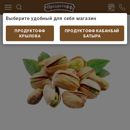
Выберите удобный для себя магазин
 к пиву
Арахис, фисташки, семечки
Фисташки вес
Фисташки весовые
ПРОДУКТОФФ
ПРОДУКТОФФ КАБАНБАЙ
КРЫЛОВА
БАТЫРА