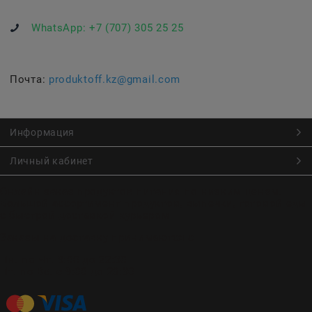
WhatsApp:
+7 (707) 305 25 25
Почта:
produktoff.kz@gmail.com
Информация
Личный кабинет
Онлайн заказ продуктов питания по низким ценам.
Большой ассортимент продуктов, выпечки, готовой еды
с быстрой доставкой курьером
Заказы на доставку принимаются с
Пн. по Чт. 9:00 до 22:30
Пт. по Вс. с 9:00 до 23:30