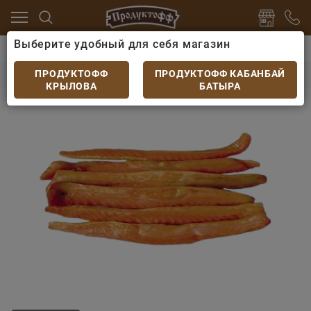
Выберите удобный для себя магазин
и морепродукты
Рыба вяленая
Форель вяленая б
Форель вяленая брюшки
ПРОДУКТОФФ
ПРОДУКТОФФ КАБАНБАЙ
КРЫЛОВА
БАТЫРА