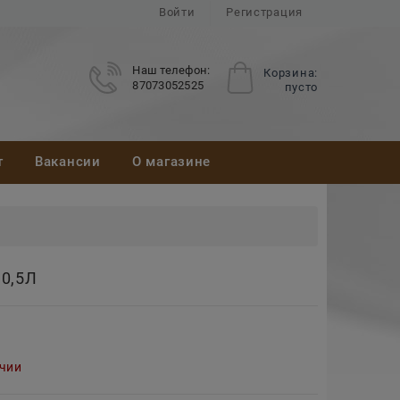
Войти
Регистрация
Наш телефон:
Корзина:
87073052525
пусто
т
Вакансии
О магазине
0,5Л
ичии