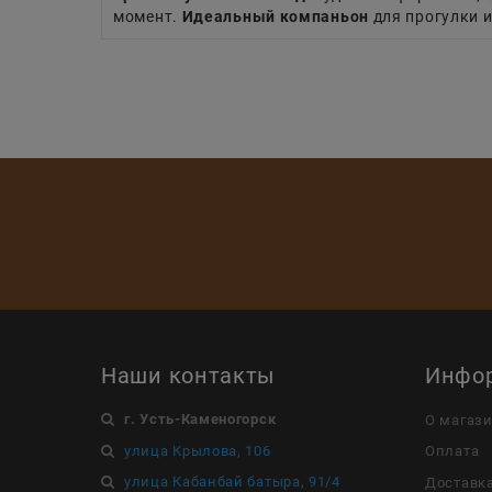
момент.
Идеальный компаньон
для прогулки и
Наши контакты
Инфо
г. Усть-Каменогорск
О магаз
улица Крылова, 106
Оплата
улица Кабанбай батыра, 91/4
Доставк