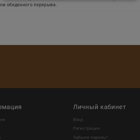
ли обеденного перерыва.
рмация
Личный кабинет
ине
Вход
Регистрация
а
Забыли пароль?