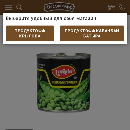
Выберите удобный для себя магазин
ервы
Бобовые консервированные
Горошек зелёны
Горошек зелёный Lorado 400 мл
ПРОДУКТОФФ
ПРОДУКТОФФ КАБАНБАЙ
КРЫЛОВА
БАТЫРА