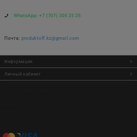
WhatsApp:
+7 (707) 305 25 25
Почта:
produktoff.kz@gmail.com
Информация
Личный кабинет
Онлайн заказ продуктов питания по низким ценам.
Большой ассортимент продуктов, выпечки, готовой еды
с быстрой доставкой курьером
Заказы на доставку принимаются с
Пн. по Чт. 9:00 до 22:30
Пт. по Вс. с 9:00 до 23:30