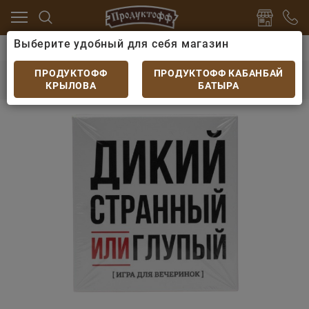
Выберите удобный для себя магазин
алог
Игрушки
Игра для вечеринок Дикий странный
Игра для вечеринок Дикий странный или
ПРОДУКТОФФ
ПРОДУКТОФФ КАБАНБАЙ
глупый, 250 карт
КРЫЛОВА
БАТЫРА