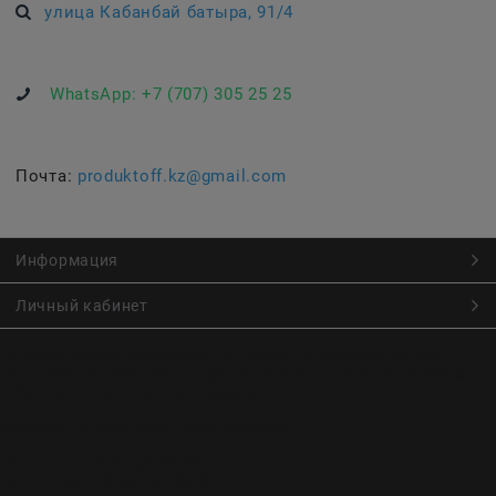
улица Кабанбай батыра, 91/4
WhatsApp:
+7 (707) 305 25 25
Почта:
produktoff.kz@gmail.com
Информация
Личный кабинет
Онлайн заказ продуктов питания по низким ценам.
Большой ассортимент продуктов, выпечки, готовой еды
с быстрой доставкой курьером
Заказы на доставку принимаются с
Пн. по Чт. 9:00 до 22:30
Пт. по Вс. с 9:00 до 23:30