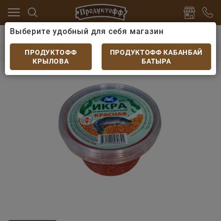
Выберите удобный для себя магазин
одукты
Икра
Икорная закуска АС пластик красная
Икорная закуска АС пластик красная 500гр
ПРОДУКТОФФ
ПРОДУКТОФФ КАБАНБАЙ
КРЫЛОВА
БАТЫРА