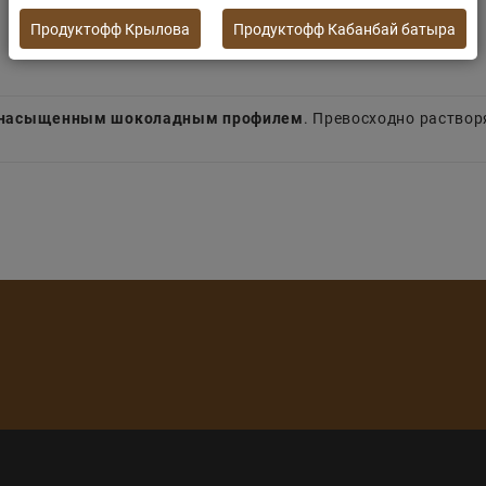
Продуктофф Крылова
Продуктофф Кабанбай батыра
, насыщенным шоколадным профилем
. Превосходно раствор