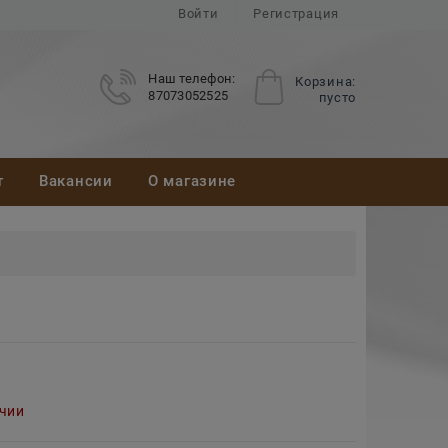
Войти
Регистрация
Наш телефон:
Корзина:
87073052525
пусто
т
Вакансии
О магазине
ичии