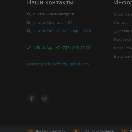
Наши контакты
Инфо
г. Усть-Каменогорск
О магаз
улица Крылова, 106
Оплата
улица Кабанбай батыра, 91/4
Доставк
Как зака
WhatsApp:
+7 (707) 305 25 25
Контакт
Ваканси
Почта:
produktoff.kz@gmail.com
Вы уже смотрели
Сравнение товаров
И
0
0
0