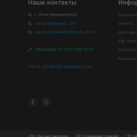
Наши контакты
Инфо
г. Усть-Каменогорск
О магаз
улица Крылова, 106
Оплата
улица Кабанбай батыра, 91/4
Доставк
Как зака
WhatsApp:
+7 (707) 305 25 25
Контакт
Ваканси
Почта:
produktoff.kz@gmail.com
Вы уже смотрели
Сравнение товаров
И
0
0
0