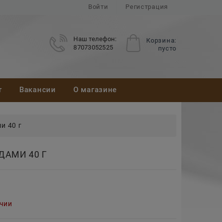
Войти
Регистрация
Наш телефон:
Корзина:
87073052525
пусто
т
Вакансии
О магазине
и 40 г
ДАМИ 40 Г
ичии