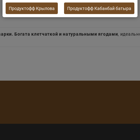
Продуктофф Крылова
Продуктофф Кабанбай батыра
варки. Богата клетчаткой и натуральными ягодами
, идеальн