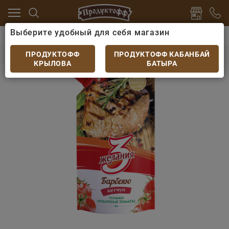
Выберите удобный для себя магазин
пы
Кетчуп, томатная паста
Кетчуп Три Желания Б
Кетчуп Три Желания Барбекю 100гр
ПРОДУКТОФФ
ПРОДУКТОФФ КАБАНБАЙ
КРЫЛОВА
БАТЫРА