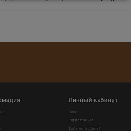
рмация
Личный кабинет
ине
Вход
Регистрация
а
Забыли пароль?