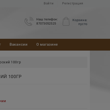
Войти
Регистрация
Наш телефон:
Корзина:
87073052525
пусто
т
Вакансии
О магазине
рский 100гр
ИЙ 100ГР
ичии