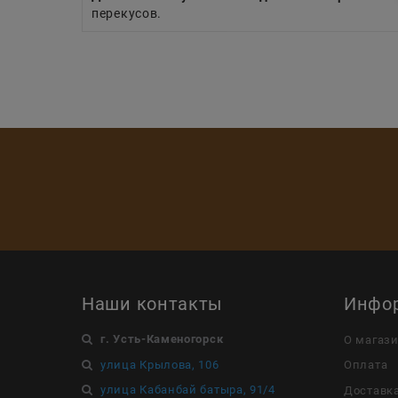
перекусов.
Наши контакты
Инфо
г. Усть-Каменогорск
О магаз
улица Крылова, 106
Оплата
улица Кабанбай батыра, 91/4
Доставк