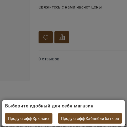
Свяжитесь с нами насчет цены
0 отзывов
Выберите удобный для себя магазин
Продуктофф Крылова
Продуктофф Кабанбай батыра
ерца делает этот кетчуп невероятно сочным и фактурным
. 