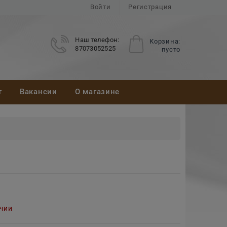
Войти
Регистрация
Наш телефон:
Корзина:
87073052525
пусто
т
Вакансии
О магазине
ичии