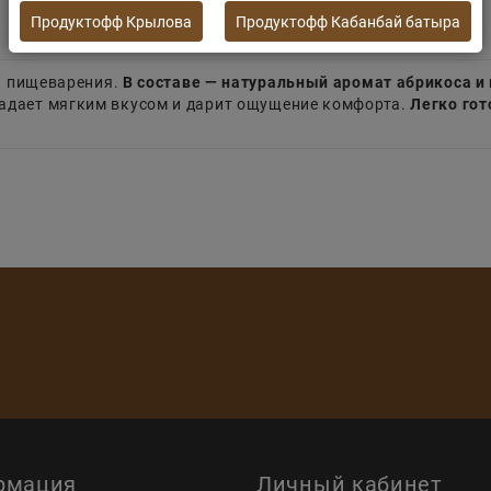
Продуктофф Крылова
Продуктофф Кабанбай батыра
я пищеварения.
В составе — натуральный аромат абрикоса 
ладает мягким вкусом и дарит ощущение комфорта.
Легко гот
рмация
Личный кабинет