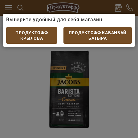
Выберите удобный для себя магазин
 какао
Кофе
Кофе Jacobs Barista Editions Crema 2
Кофе Jacobs Barista Editions Crema 230гр
ПРОДУКТОФФ
ПРОДУКТОФФ КАБАНБАЙ
молотый
КРЫЛОВА
БАТЫРА