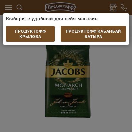
Выберите удобный для себя магазин
 какао
Кофе
Кофе Jacobs Монарх жареный в зерна
Кофе Jacobs Монарх жареный в зернах 800гр
ПРОДУКТОФФ
ПРОДУКТОФФ КАБАНБАЙ
КРЫЛОВА
БАТЫРА