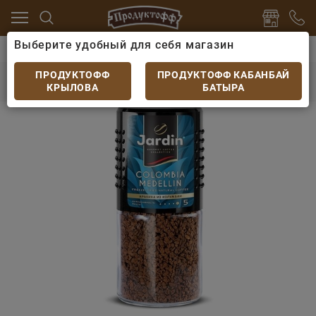
Выберите удобный для себя магазин
 какао
Кофе
Кофе растворимый Jardin Colombia Med
Кофе растворимый Jardin Colombia Medellin
ПРОДУКТОФФ
ПРОДУКТОФФ КАБАНБАЙ
95гр.
КРЫЛОВА
БАТЫРА