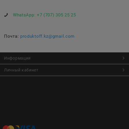
WhatsApp:
+7 (707) 305 25 25
Почта:
produktoff.kz@gmail.com
Информация
Личный кабинет
Онлайн заказ продуктов питания по низким ценам.
Большой ассортимент продуктов, выпечки, готовой еды
с быстрой доставкой курьером
Заказы на доставку принимаются с
Пн. по Чт. 9:00 до 22:30
Пт. по Вс. с 9:00 до 23:30