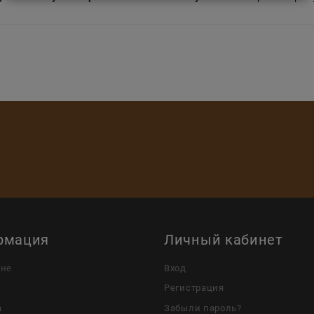
рмация
Личный кабинет
ине
Вход
Регистрация
а
Забыли пароль?