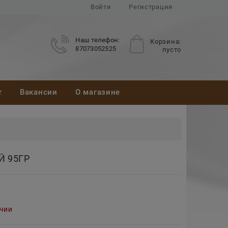
Войти
Регистрация
Наш телефон:
Корзина:
87073052525
пусто
т
Вакансии
О магазине
Й 95ГР
ичии