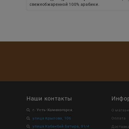
свежеобжаренной 100% арабики.
Наши контакты
Инфо
г. Усть-Каменогорск
О магаз
улица Крылова, 106
Оплата
улица Кабанбай батыра, 91/4
Доставк