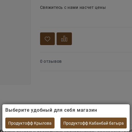
Свяжитесь с нами насчет цены
0 отзывов
Выберите удобный для себя магазин
Продуктофф Крылова
Продуктофф Кабанбай батыра
лубоким вкусом и роскошным послевкусием
. Заморозка гра