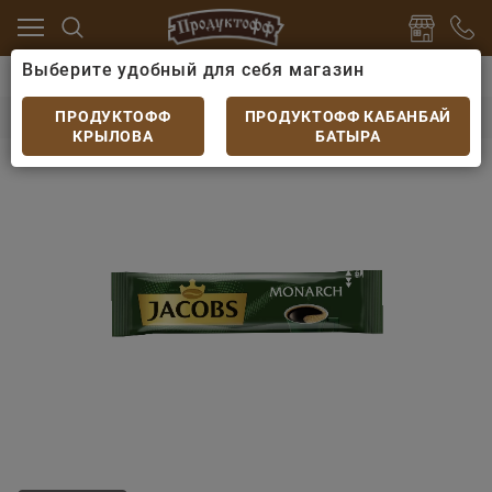
Выберите удобный для себя магазин
 какао
Чай, кофе порционный
Кофе Jacobs Monarc
Кофе Jacobs Monarch растворимый 1.8гр
ПРОДУКТОФФ
ПРОДУКТОФФ КАБАНБАЙ
КРЫЛОВА
БАТЫРА