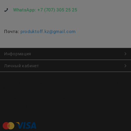
WhatsApp:
+7 (707) 305 25 25
Почта:
produktoff.kz@gmail.com
Информация
Личный кабинет
Онлайн заказ продуктов питания по низким ценам.
Большой ассортимент продуктов, выпечки, готовой еды
с быстрой доставкой курьером
Заказы на доставку принимаются с
Пн. по Чт. 9:00 до 22:30
Пт. по Вс. с 9:00 до 23:30