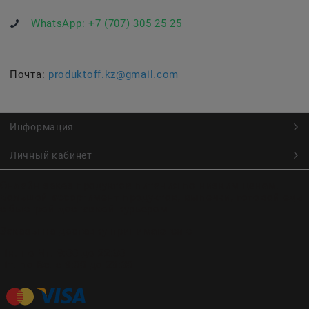
WhatsApp:
+7 (707) 305 25 25
Почта:
produktoff.kz@gmail.com
Информация
Личный кабинет
Онлайн заказ продуктов питания по низким ценам.
Большой ассортимент продуктов, выпечки, готовой еды
с быстрой доставкой курьером
Заказы на доставку принимаются с
Пн. по Чт. 9:00 до 22:30
Пт. по Вс. с 9:00 до 23:30