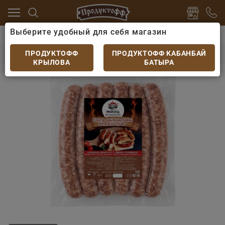
Выберите удобный для себя магазин
розка
Мясо и птица замороженные, охлажденные
Колбаски Мясоед гриль свино-говяжьи
ПРОДУКТОФФ
ПРОДУКТОФФ КАБАНБАЙ
КРЫЛОВА
БАТЫРА