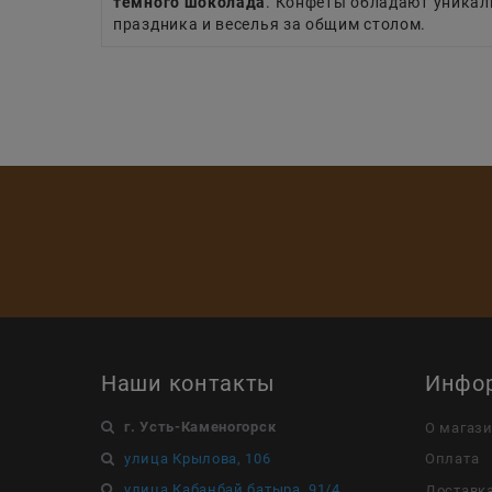
темного шоколада
. Конфеты обладают уникал
праздника и веселья за общим столом.
Наши контакты
Инфо
г. Усть-Каменогорск
О магаз
улица Крылова, 106
Оплата
улица Кабанбай батыра, 91/4
Доставк