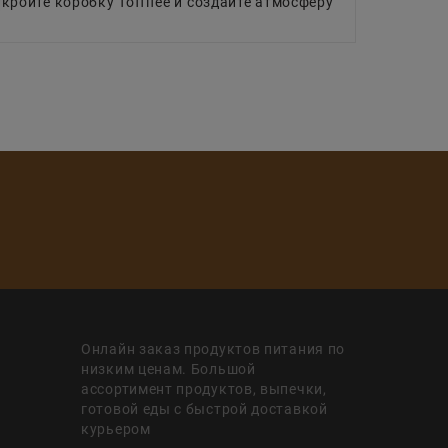
кройте коробку Toffifee и создайте атмосферу
Онлайн заказ продуктов питания по
низким ценам. Большой
ассортимент продуктов, выпечки,
готовой еды с быстрой доставкой
курьером