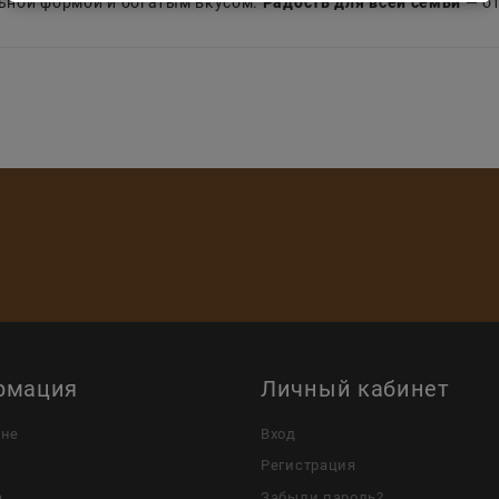
ьной формой и богатым вкусом.
Радость для всей семьи
— от
рмация
Личный кабинет
ине
Вход
Регистрация
а
Забыли пароль?