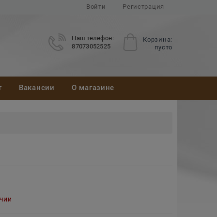
Войти
Регистрация
Наш телефон:
Корзина:
87073052525
пусто
т
Вакансии
О магазине
ичии