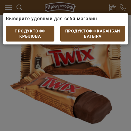
Выберите удобный для себя магазин
ости и десерты
Конфеты, леденцы
Конфеты Twix m
Конфеты Twix minis
ПРОДУКТОФФ
ПРОДУКТОФФ КАБАНБАЙ
КРЫЛОВА
БАТЫРА