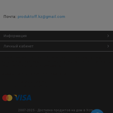
Почта:
produktoff.kz@gmail.com
Информация
Личный кабинет
Онлайн заказ продуктов питания по низким ценам.
Большой ассортимент продуктов, выпечки, готовой еды
с быстрой доставкой курьером
Заказы на доставку принимаются с
Пн. по Чт. 9:00 до 22:30
Пт. по Вс. с 9:00 до 23:30
2007-2025 - Доставка продуктов на дом в Усть-