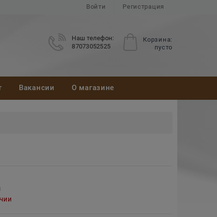
Войти
Регистрация
Наш телефон:
Корзина:
87073052525
пусто
т
Вакансии
О магазине
м
ичии