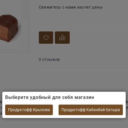
Свяжитесь с нами насчет цены
0 отзывов
Выберите удобный для себя магазин
 атмосферы.
Насыщенная начинка из какао с добавлением б
» — это эталон статусного угощения от фабрики Рахат.
Идеал
Продуктофф Крылова
Продуктофф Кабанбай батыра
шоколадом.