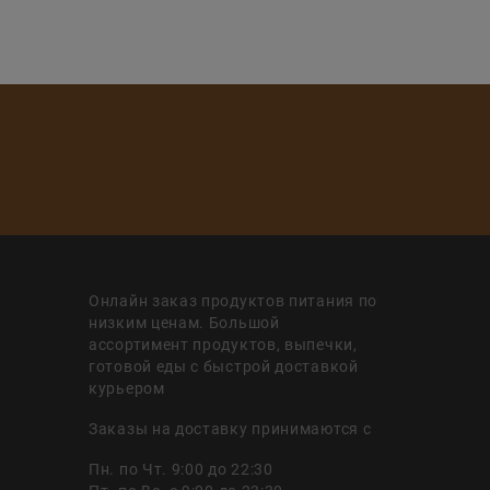
Онлайн заказ продуктов питания по
низким ценам. Большой
ассортимент продуктов, выпечки,
готовой еды с быстрой доставкой
курьером
Заказы на доставку принимаются с
Пн. по Чт. 9:00 до 22:30