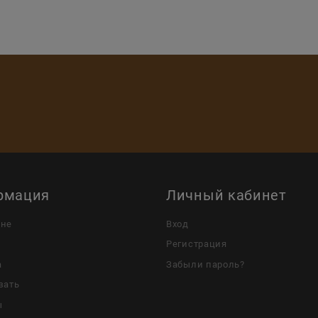
рмация
Личный кабинет
ине
Вход
Регистрация
а
Забыли пароль?
зать
ы