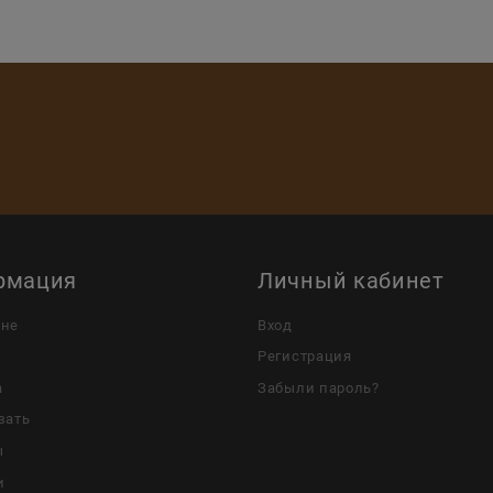
рмация
Личный кабинет
ине
Вход
Регистрация
а
Забыли пароль?
зать
ы
и