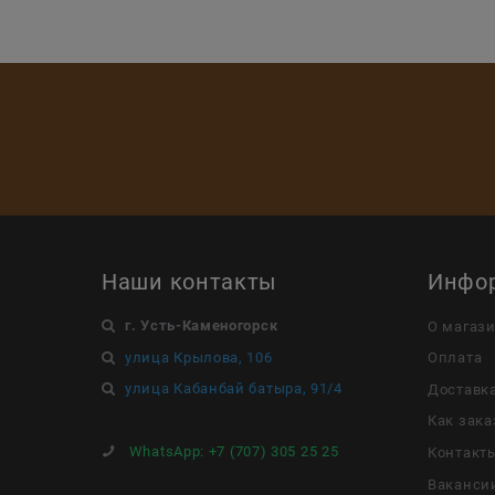
Наши контакты
Инфо
г. Усть-Каменогорск
О магаз
улица Крылова, 106
Оплата
улица Кабанбай батыра, 91/4
Доставк
Как зака
WhatsApp:
+7 (707) 305 25 25
Контакт
Ваканси