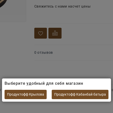
Свяжитесь с нами насчет цены
0 отзывов
Выберите удобный для себя магазин
й текстурой и аутентичным, богатым вкусом
. Деликатесный с
Продуктофф Крылова
Продуктофф Кабанбай батыра