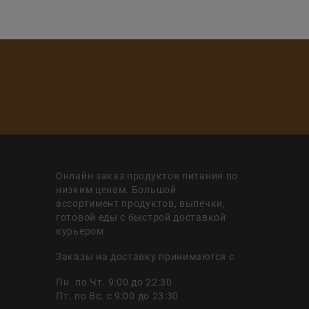
Онлайн заказ продуктов питания по
низким ценам. Большой
ассортимент продуктов, выпечки,
готовой еды с быстрой доставкой
курьером
Заказы на доставку принимаются с
Пн. по Чт. 9:00 до 22:30
Пт. по Вс. с 9:00 до 23:30