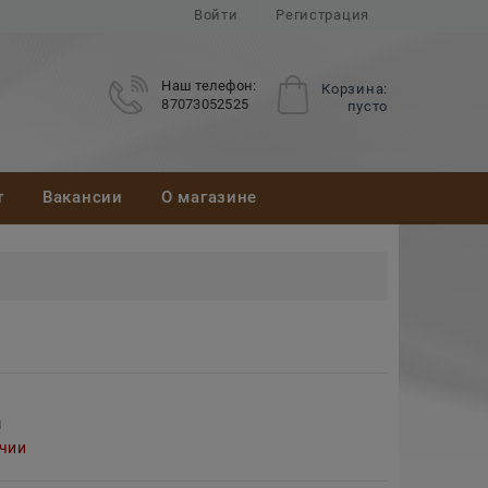
Войти
Регистрация
Наш телефон:
Корзина:
87073052525
пусто
т
Вакансии
О магазине
м
ичии