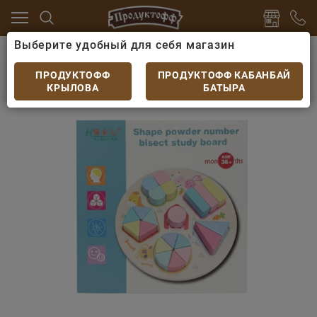
Выберите удобный для себя магазин
ог
Игрушки
Конструктор Доли Дерево (Shape Pow
Конструктор Доли Дерево (Shape Powder
ПРОДУКТОФФ
ПРОДУКТОФФ КАБАНБАЙ
number) 36+
КРЫЛОВА
БАТЫРА