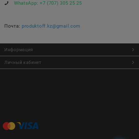
WhatsApp:
+7 (707) 305 25 25
Почта:
produktoff.kz@gmail.com
Информация
Личный кабинет
Онлайн заказ продуктов питания по низким ценам.
Большой ассортимент продуктов, выпечки, готовой еды
с быстрой доставкой курьером
Заказы на доставку принимаются с
Пн. по Чт. 9:00 до 22:30
Пт. по Вс. с 9:00 до 23:30