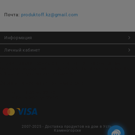
Почта:
produktoff.kz@gmail.com
Информация
Личный кабинет
Онлайн заказ продуктов питания по низким ценам.
Большой ассортимент продуктов, выпечки, готовой еды
с быстрой доставкой курьером
Заказы на доставку принимаются с
Пн. по Чт. 9:00 до 22:30
Пт. по Вс. с 9:00 до 23:30
2007-2025 - Доставка продуктов на дом в Усть-
Каменогорске