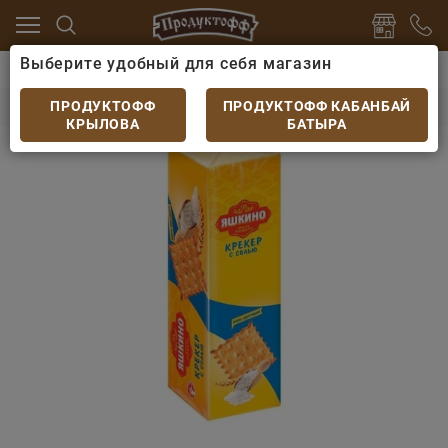
Выберите удобный для себя магазин
ты
Печенье, пряники, сушки
Крекер Яшкино с сол
Крекер Яшкино с солью 125гр
ПРОДУКТОФФ
ПРОДУКТОФФ КАБАНБАЙ
КРЫЛОВА
БАТЫРА