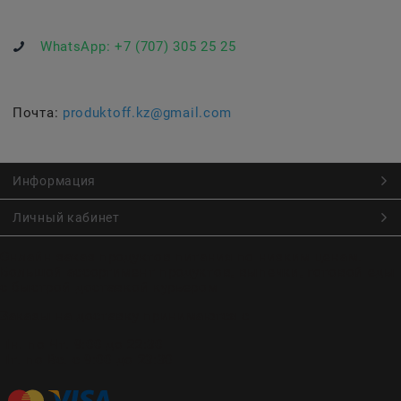
WhatsApp:
+7 (707) 305 25 25
Почта:
produktoff.kz@gmail.com
Информация
Личный кабинет
Онлайн заказ продуктов питания по низким ценам.
Большой ассортимент продуктов, выпечки, готовой еды
с быстрой доставкой курьером
Заказы на доставку принимаются с
Пн. по Чт. 9:00 до 22:30
Пт. по Вс. с 9:00 до 23:30