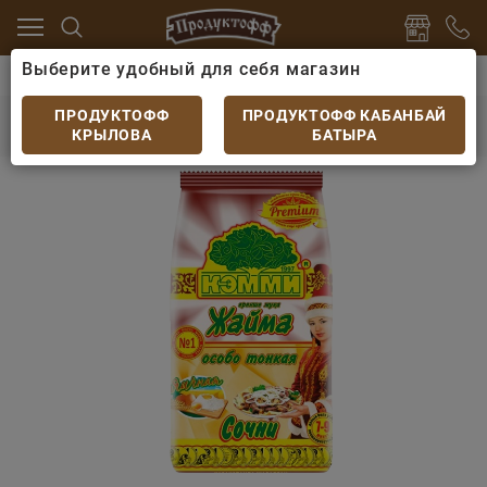
Выберите удобный для себя магазин
ароны
Макароны, паста
Лапша Кэмми Жайма сочн
Лапша Кэмми Жайма сочни яичная Премиум
ПРОДУКТОФФ
ПРОДУКТОФФ КАБАНБАЙ
200гр
КРЫЛОВА
БАТЫРА