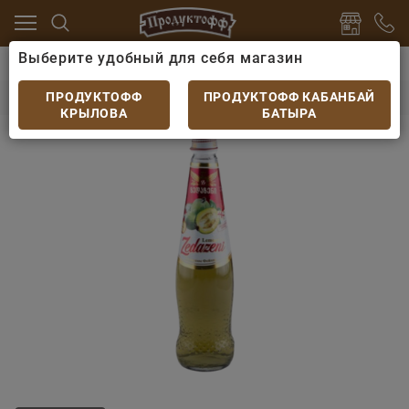
Выберите удобный для себя магазин
ки
Лимонады и газированные напитки
Лимонад Зе
Лимонад Зедазени Фейхоа ст.бут 0,5л
ПРОДУКТОФФ
ПРОДУКТОФФ КАБАНБАЙ
КРЫЛОВА
БАТЫРА