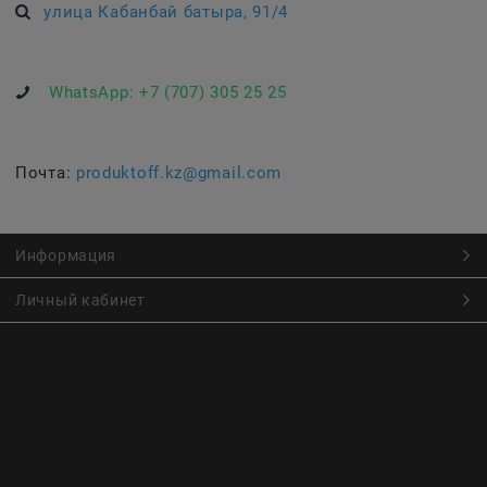
улица Кабанбай батыра, 91/4
WhatsApp:
+7 (707) 305 25 25
Почта:
produktoff.kz@gmail.com
Информация
Личный кабинет
Онлайн заказ продуктов питания по низким ценам.
Большой ассортимент продуктов, выпечки, готовой еды
с быстрой доставкой курьером
Заказы на доставку принимаются с
Пн. по Чт. 9:00 до 22:30
Пт. по Вс. с 9:00 до 23:30