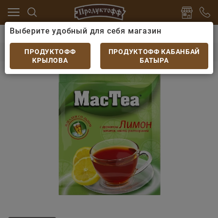
Выберите удобный для себя магазин
кофе, какао
Чай, кофе порционный
MacТеа 3 в 1 Л
MacТеа 3 в 1 Лимон
ПРОДУКТОФФ
ПРОДУКТОФФ КАБАНБАЙ
КРЫЛОВА
БАТЫРА