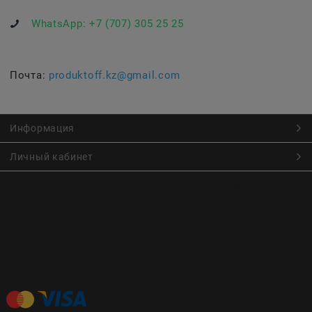
WhatsApp:
+7 (707) 305 25 25
Почта:
produktoff.kz@gmail.com
Информация
Личный кабинет
Онлайн заказ продуктов питания по низким ценам.
Большой ассортимент продуктов, выпечки, готовой еды
с быстрой доставкой курьером
Заказы на доставку принимаются с
Пн. по Чт. 9:00 до 22:30
Пт. по Вс. с 9:00 до 23:30