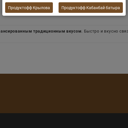
Продуктофф Крылова
Продуктофф Кабанбай батыра
балансированным традиционным вкусом
. Быстро и вкусно св