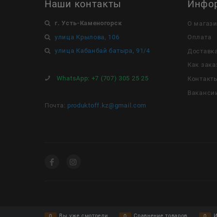
Наши контакты
Инфо
г. Усть-Каменогорск
О магаз
улица Крылова, 106
Оплата
улица Кабанбай батыра, 91/4
Доставк
Как зака
WhatsApp:
+7 (707) 305 25 25
Контакт
Ваканси
Почта:
produktoff.kz@gmail.com
Вы уже смотрели
Сравнение товаров
И
0
0
0