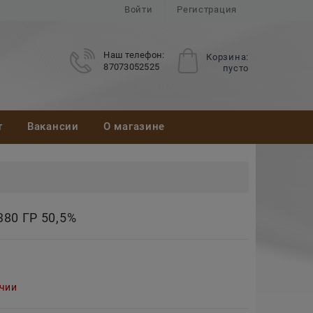
Войти
Регистрация
Наш телефон:
Корзина:
87073052525
пусто
т
Вакансии
О магазине
0 ГР 50,5%
ичии