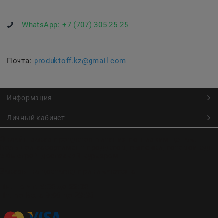
WhatsApp:
+7 (707) 305 25 25
Почта:
produktoff.kz@gmail.com
Информация
Личный кабинет
Онлайн заказ продуктов питания по низким ценам.
Большой ассортимент продуктов, выпечки, готовой еды
с быстрой доставкой курьером
Заказы на доставку принимаются с
Пн. по Чт. 9:00 до 22:30
Пт. по Вс. с 9:00 до 23:30