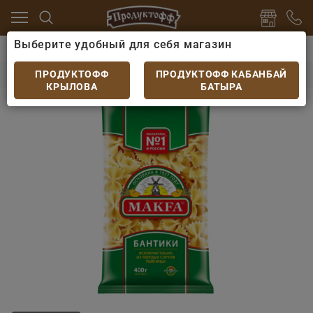
Выберите удобный для себя магазин
ароны
Макароны, паста
Макароны Макфа Бантики
Макароны Макфа Бантики 400гр
ПРОДУКТОФФ
ПРОДУКТОФФ КАБАНБАЙ
КРЫЛОВА
БАТЫРА