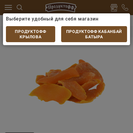
Выберите удобный для себя магазин
Чипсы, снеки, орехи
Фруктовые снеки
Манго суше
Манго сушеное
ПРОДУКТОФФ
ПРОДУКТОФФ КАБАНБАЙ
КРЫЛОВА
БАТЫРА