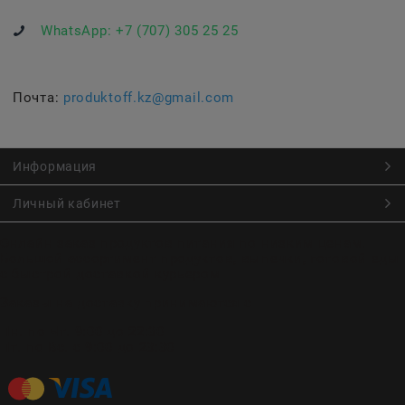
WhatsApp:
+7 (707) 305 25 25
Почта:
produktoff.kz@gmail.com
Информация
Личный кабинет
Онлайн заказ продуктов питания по низким ценам.
Большой ассортимент продуктов, выпечки, готовой еды
с быстрой доставкой курьером
Заказы на доставку принимаются с
Пн. по Чт. 9:00 до 22:30
Пт. по Вс. с 9:00 до 23:30