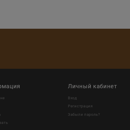
рмация
Личный кабинет
ине
Вход
Регистрация
а
Забыли пароль?
зать