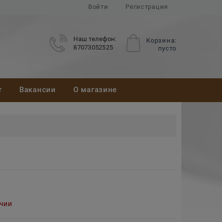
Войти
Регистрация
Наш телефон:
Корзина:
87073052525
пусто
т
Вакансии
О магазине
ичии