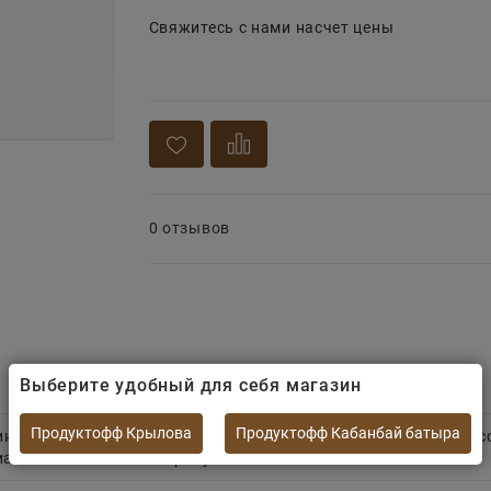
Свяжитесь с нами насчет цены
0 отзывов
Выберите удобный для себя магазин
Продуктофф Крылова
Продуктофф Кабанбай батыра
ини-пиццы! На мягкой основе —
сливочный соус "Цезарь"
, ку
ант классического перекуса.