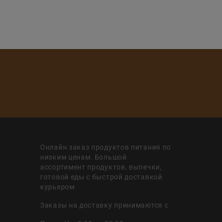
Онлайн заказ продуктов питания по
низким ценам. Большой
ассортимент продуктов, выпечки,
готовой еды с быстрой доставкой
курьером
Заказы на доставку принимаются с