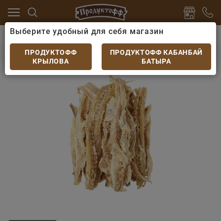
Выберите удобный для себя магазин
и морепродукты
Рыба вяленая
Минтай вяленый с
Минтай вяленый спинка
ПРОДУКТОФФ
ПРОДУКТОФФ КАБАНБАЙ
КРЫЛОВА
БАТЫРА