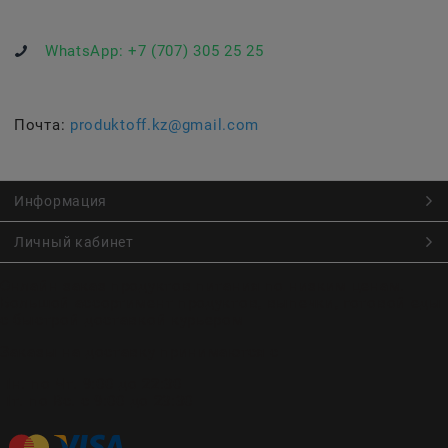
WhatsApp:
+7 (707) 305 25 25
Почта:
produktoff.kz@gmail.com
Информация
Личный кабинет
Онлайн заказ продуктов питания по низким ценам.
Большой ассортимент продуктов, выпечки, готовой еды
с быстрой доставкой курьером
Заказы на доставку принимаются с
Пн. по Чт. 9:00 до 22:30
Пт. по Вс. с 9:00 до 23:30