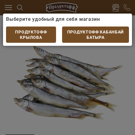
Выберите удобный для себя магазин
Рыба и морепродукты
Рыба вяленая
Мойва вя
Мойва вяленая
ПРОДУКТОФФ
ПРОДУКТОФФ КАБАНБАЙ
КРЫЛОВА
БАТЫРА