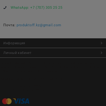
WhatsApp:
+7 (707) 305 25 25
Почта:
produktoff.kz@gmail.com
Информация
Личный кабинет
Онлайн заказ продуктов питания по низким ценам.
Большой ассортимент продуктов, выпечки, готовой еды
с быстрой доставкой курьером
Заказы на доставку принимаются с
Пн. по Чт. 9:00 до 22:30
Пт. по Вс. с 9:00 до 23:30