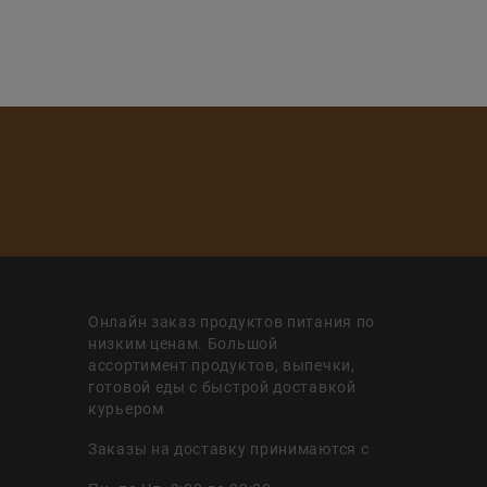
Онлайн заказ продуктов питания по
низким ценам. Большой
ассортимент продуктов, выпечки,
готовой еды с быстрой доставкой
курьером
Заказы на доставку принимаются с