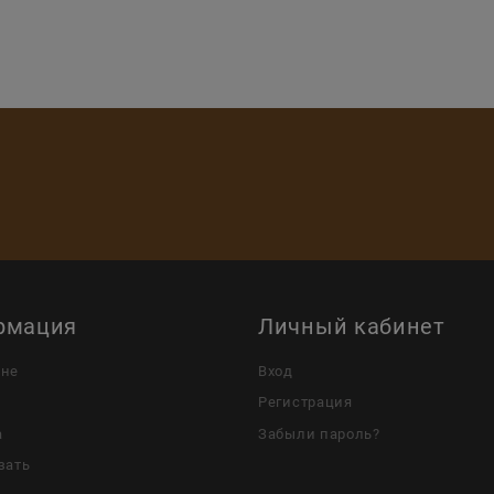
рмация
Личный кабинет
ине
Вход
Регистрация
а
Забыли пароль?
зать