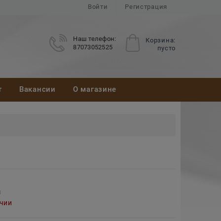
Войти
Регистрация
Наш телефон:
Корзина:
87073052525
пусто
т
Вакансии
О магазине
м
ичии