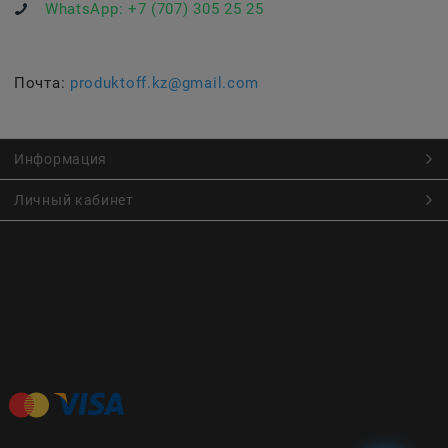
WhatsApp:
+7 (707) 305 25 25
Почта:
produktoff.kz@gmail.com
Информация
Личный кабинет
Онлайн заказ продуктов питания по низким ценам.
Большой ассортимент продуктов, выпечки, готовой еды
с быстрой доставкой курьером
Заказы на доставку принимаются с
Пн. по Чт. 9:00 до 22:30
Пт. по Вс. с 9:00 до 23:30