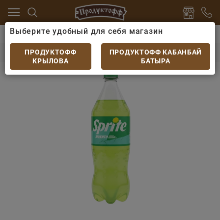
Выберите удобный для себя магазин
питки
Лимонады и газированные напитки
Напиток
Напиток Спрайт Мохито 1л
ПРОДУКТОФФ
ПРОДУКТОФФ КАБАНБАЙ
КРЫЛОВА
БАТЫРА