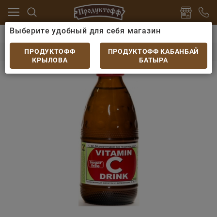
Выберите удобный для себя магазин
питки
Лимонады и газированные напитки
Напиток 
Напиток Vitamin С без сахара ст.бут.0,25л
ПРОДУКТОФФ
ПРОДУКТОФФ КАБАНБАЙ
КРЫЛОВА
БАТЫРА