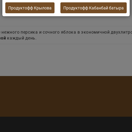
Продуктофф Крылова
Продуктофф Кабанбай батыра
е нежного персика и сочного яблока в экономичной двухлитр
зой
каждый день.