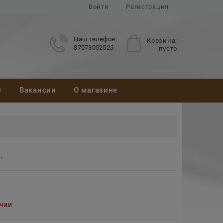
Войти
Регистрация
Наш телефон:
Корзина:
87073052525
пусто
т
Вакансии
О магазине
.
ичии