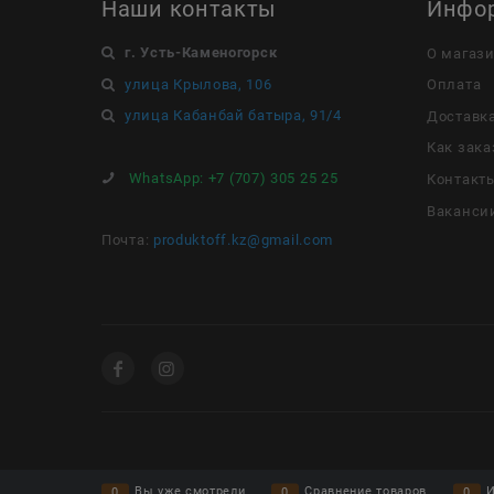
Наши контакты
Инфо
г. Усть-Каменогорск
О магаз
улица Крылова, 106
Оплата
улица Кабанбай батыра, 91/4
Доставк
Как зака
WhatsApp:
+7 (707) 305 25 25
Контакт
Ваканси
Почта:
produktoff.kz@gmail.com
Вы уже смотрели
Сравнение товаров
И
0
0
0