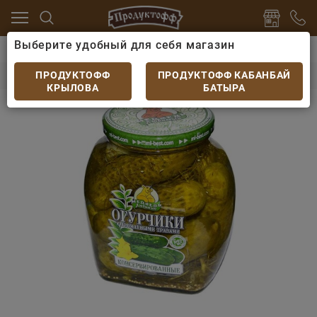
Выберите удобный для себя магазин
 орехи
Овощи консервированные
Огурцы с арома
Огурцы с ароматными травами 720гр
ПРОДУКТОФФ
ПРОДУКТОФФ КАБАНБАЙ
КРЫЛОВА
БАТЫРА